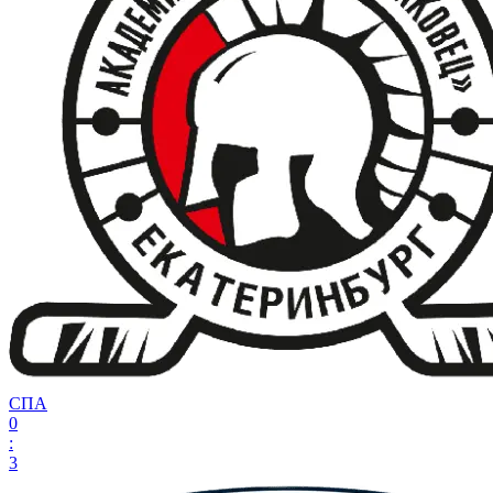
СПА
0
:
3