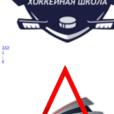
ЗАУ
1
:
6