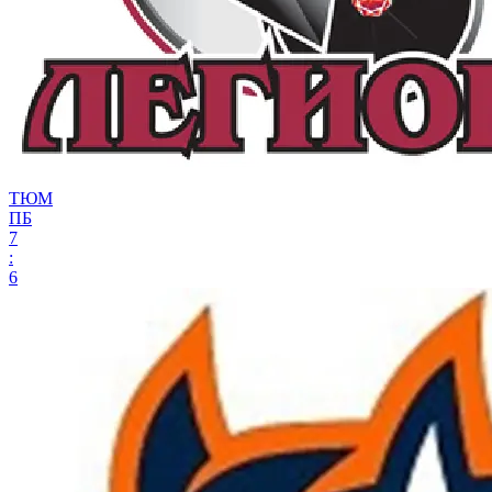
ТЮМ
ПБ
7
:
6