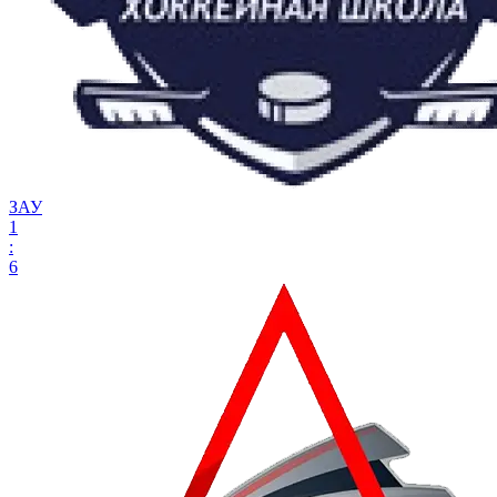
ЗАУ
1
:
6