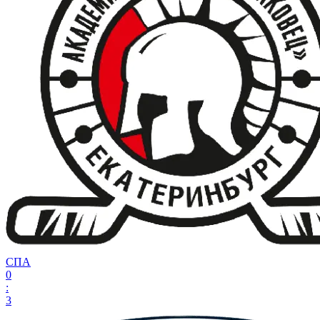
СПА
0
:
3