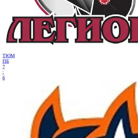
ТЮМ
ПБ
7
:
6