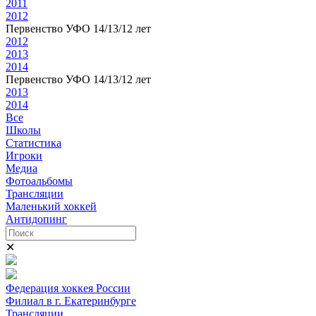
2011
2012
Первенство УФО 14/13/12 лет
2012
2013
2014
Первенство УФО 14/13/12 лет
2013
2014
Все
Школы
Статистика
Игроки
Медиа
Фотоальбомы
Трансляции
Маленький хоккей
Антидопинг
✕
Федерация хоккея России
Филиал в г. Екатеринбурге
Трансляции