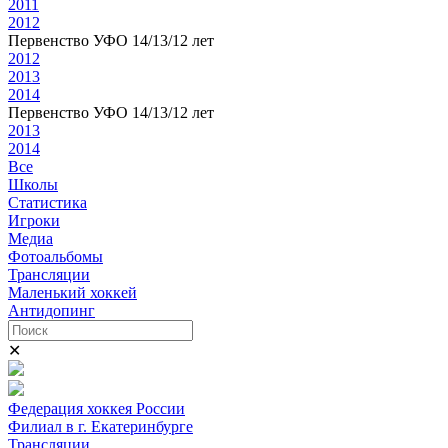
2011
2012
Первенство УФО 14/13/12 лет
2012
2013
2014
Первенство УФО 14/13/12 лет
2013
2014
Все
Школы
Статистика
Игроки
Медиа
Фотоальбомы
Трансляции
Маленький хоккей
Антидопинг
✕
Федерация хоккея России
Филиал в г. Екатеринбурге
Трансляции