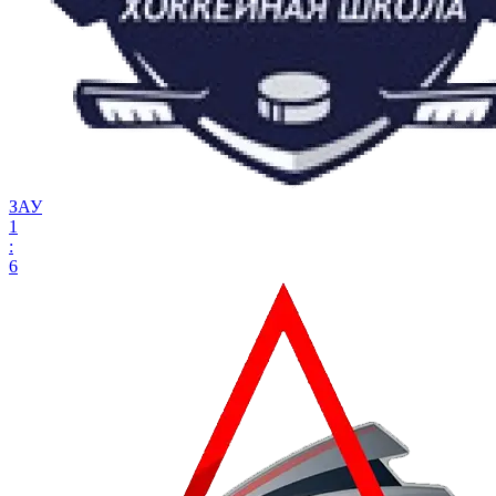
ЗАУ
1
:
6