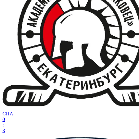
СПА
0
:
3