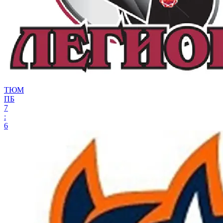
ТЮМ
ПБ
7
:
6