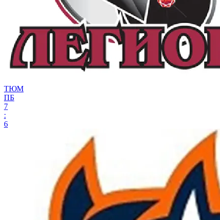
ТЮМ
ПБ
7
:
6