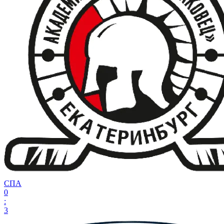
СПА
0
:
3