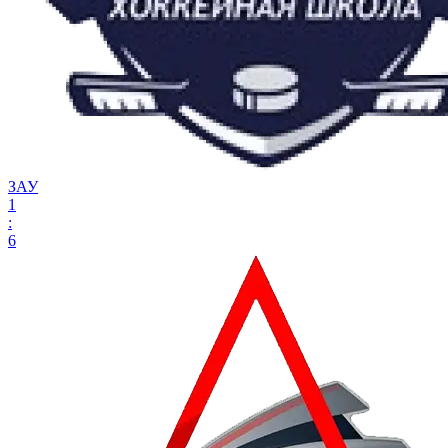
ЗАУ
1
:
6