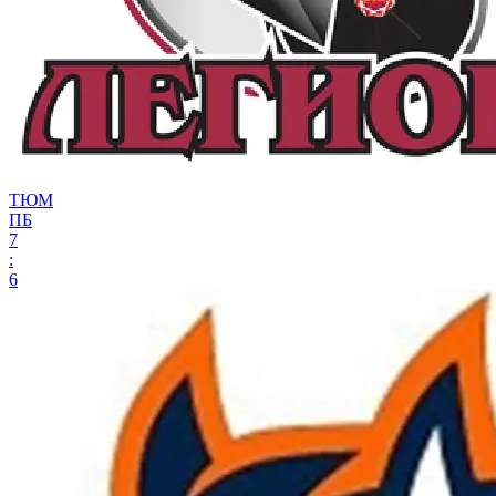
ТЮМ
ПБ
7
:
6