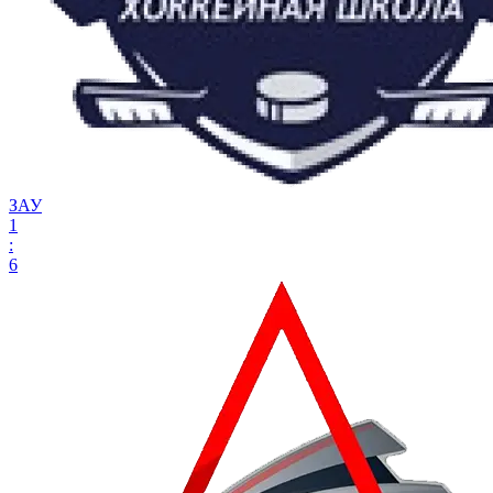
ЗАУ
1
:
6