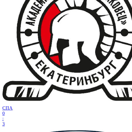
СПА
0
:
3