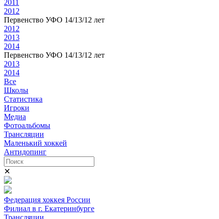
2011
2012
Первенство УФО 14/13/12 лет
2012
2013
2014
Первенство УФО 14/13/12 лет
2013
2014
Все
Школы
Статистика
Игроки
Медиа
Фотоальбомы
Трансляции
Маленький хоккей
Антидопинг
✕
Федерация хоккея России
Филиал в г. Екатеринбурге
Трансляции