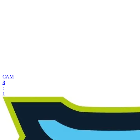
САМ
8
:
1