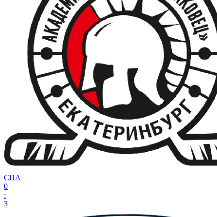
СПА
0
:
3