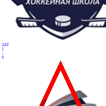
ЗАУ
1
:
6