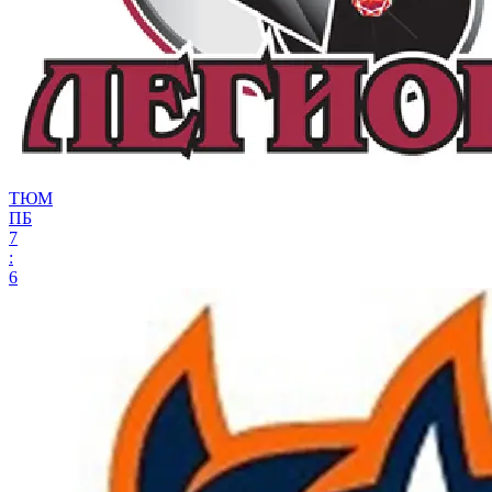
ТЮМ
ПБ
7
:
6