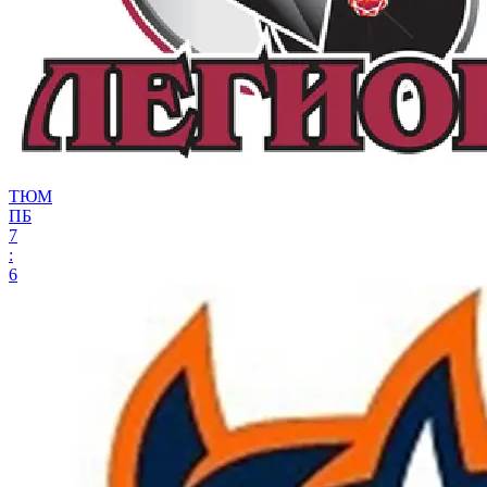
ТЮМ
ПБ
7
:
6