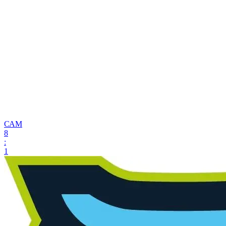
САМ
8
:
1