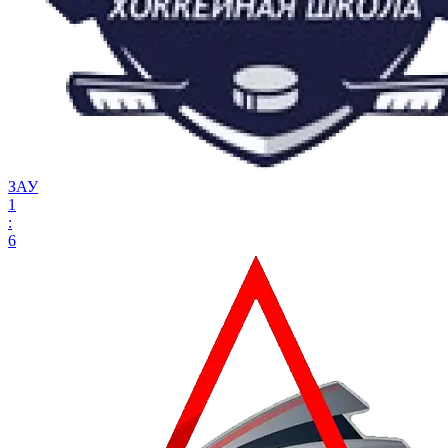
ЗАУ
1
:
6