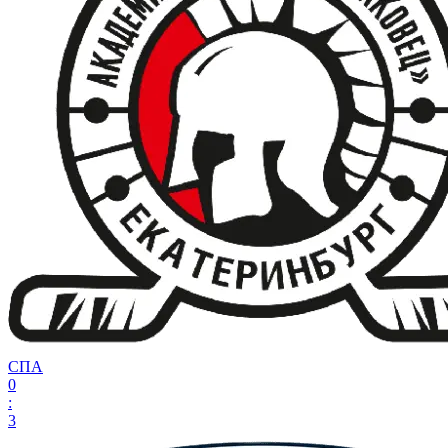
СПА
0
:
3