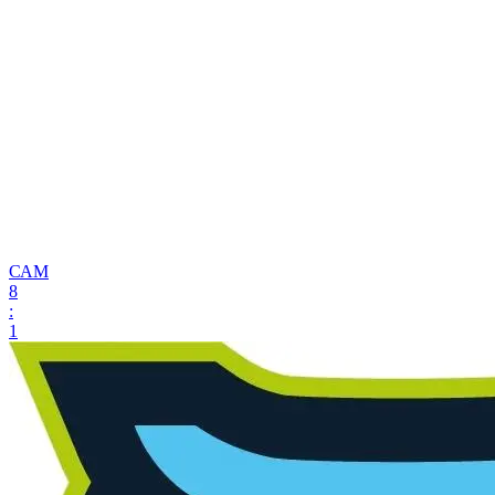
САМ
8
:
1