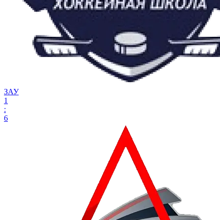
ЗАУ
1
:
6