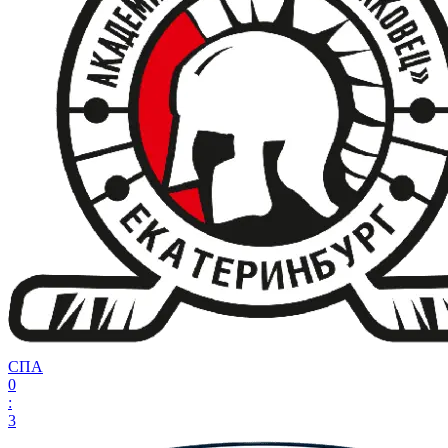
СПА
0
:
3