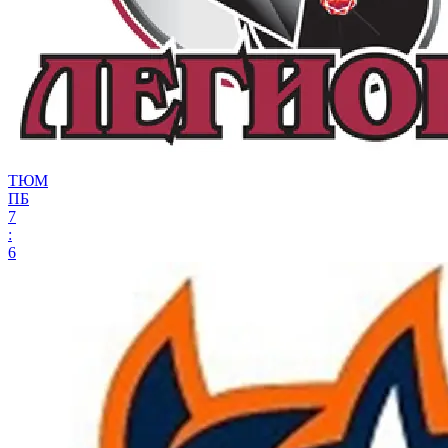
ТЮМ
ПБ
7
:
6