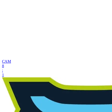
САМ
8
:
1