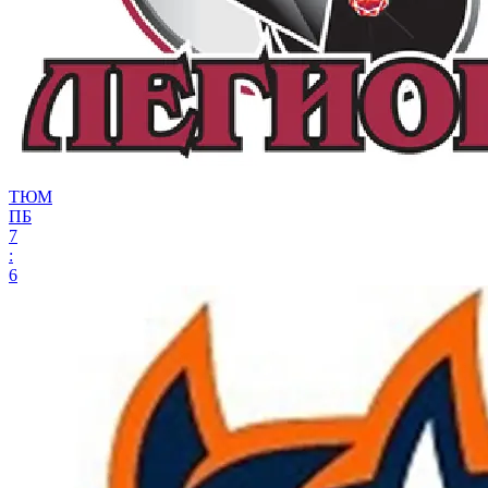
ТЮМ
ПБ
7
:
6