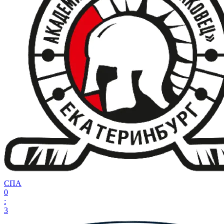
СПА
0
:
3