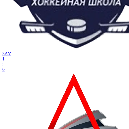
ЗАУ
1
:
6