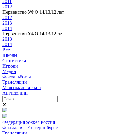
2011
2012
Первенство УФО 14/13/12 лет
2012
2013
2014
Первенство УФО 14/13/12 лет
2013
2014
Все
Школы
Статистика
Игроки
Медиа
Фотоальбомы
Трансляции
Маленький хоккей
Антидопинг
✕
Федерация хоккея России
Филиал в г. Екатеринбурге
Трансляции