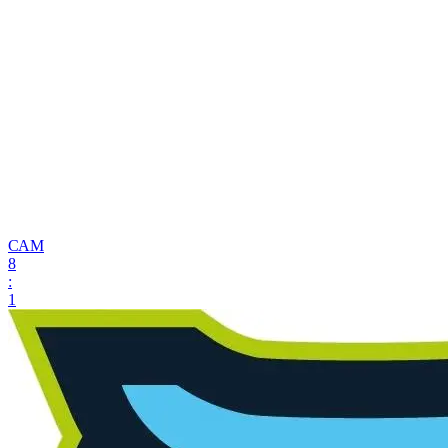
САМ
8
:
1