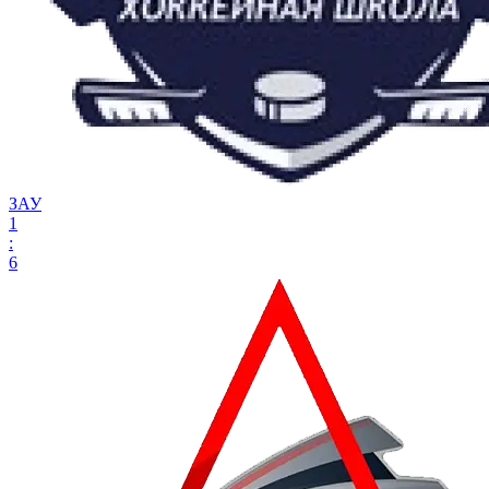
ЗАУ
1
:
6