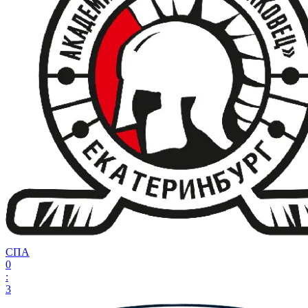
СПА
0
:
3