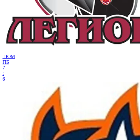
ТЮМ
ПБ
7
:
6