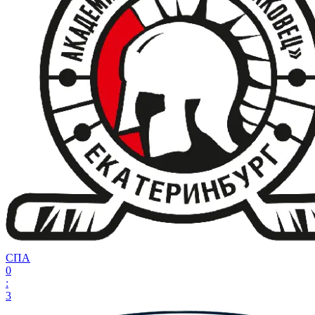
СПА
0
:
3