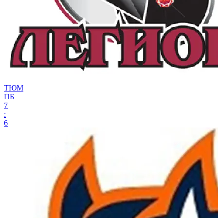
ТЮМ
ПБ
7
:
6