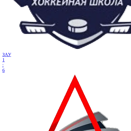
ЗАУ
1
:
6