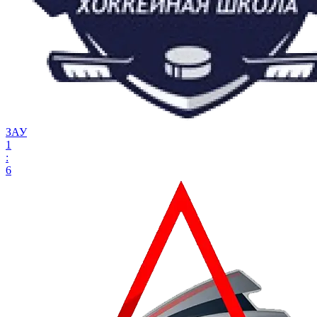
ЗАУ
1
:
6