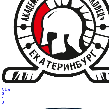
СПА
0
:
3