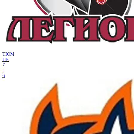
ТЮМ
ПБ
7
:
6