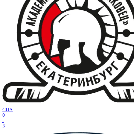
СПА
0
:
3