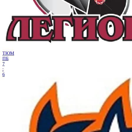
ТЮМ
ПБ
7
:
6