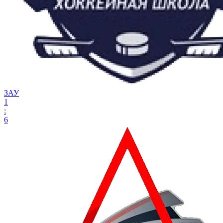
ЗАУ
1
:
6