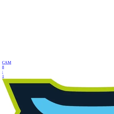
САМ
8
:
1