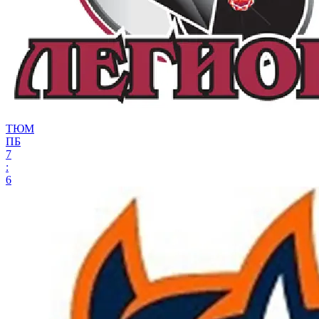
ТЮМ
ПБ
7
:
6