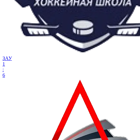
ЗАУ
1
:
6