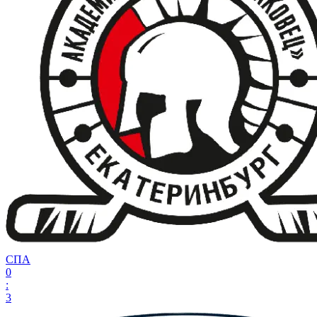
СПА
0
:
3