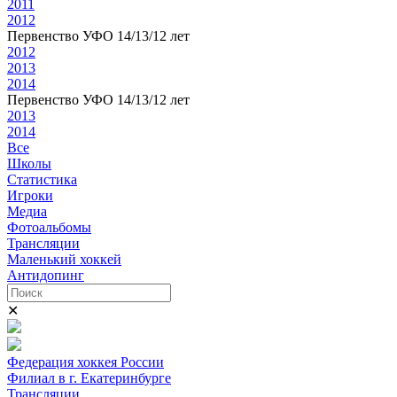
2011
2012
Первенство УФО 14/13/12 лет
2012
2013
2014
Первенство УФО 14/13/12 лет
2013
2014
Все
Школы
Статистика
Игроки
Медиа
Фотоальбомы
Трансляции
Маленький хоккей
Антидопинг
✕
Федерация хоккея России
Филиал в г. Екатеринбурге
Трансляции