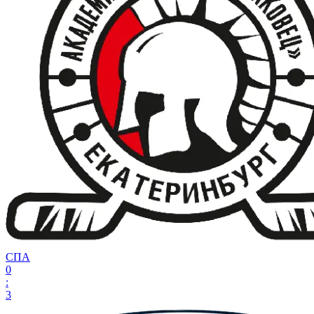
СПА
0
:
3