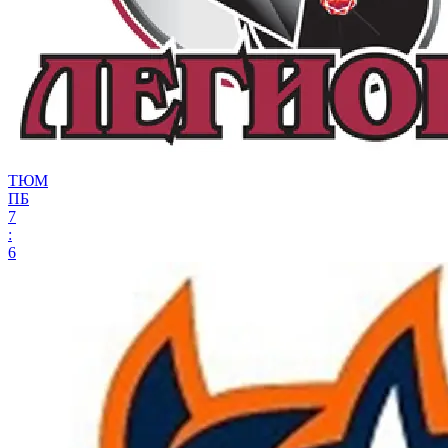
ТЮМ
ПБ
7
:
6