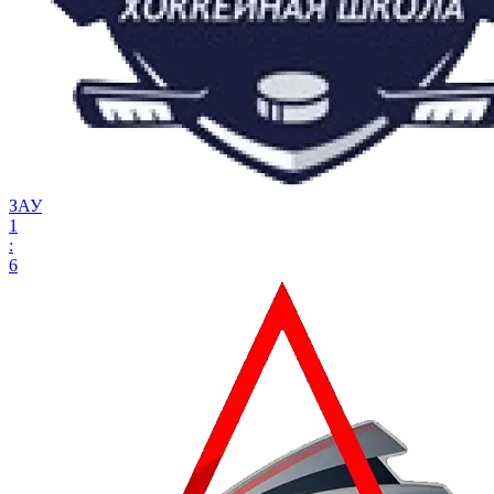
ЗАУ
1
:
6