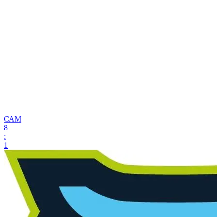
САМ
8
:
1