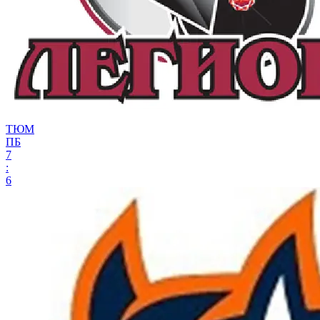
ТЮМ
ПБ
7
:
6