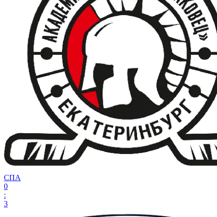
СПА
0
:
3