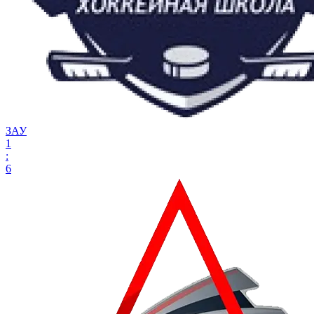
ЗАУ
1
:
6