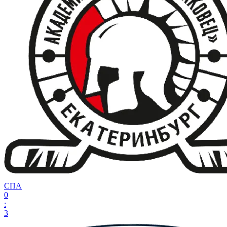
СПА
0
:
3