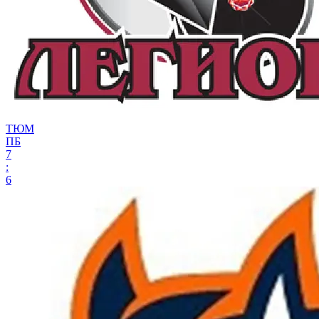
ТЮМ
ПБ
7
:
6