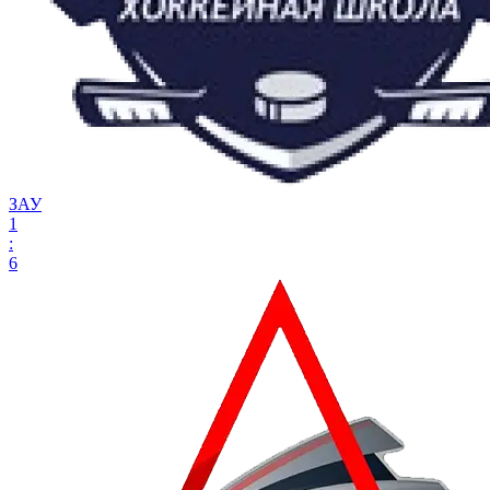
ЗАУ
1
:
6