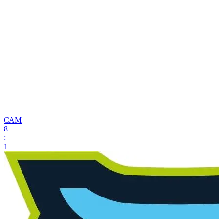
САМ
8
:
1