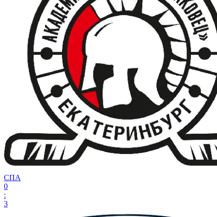
СПА
0
:
3