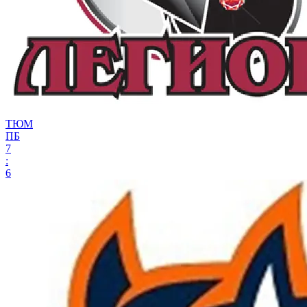
ТЮМ
ПБ
7
:
6