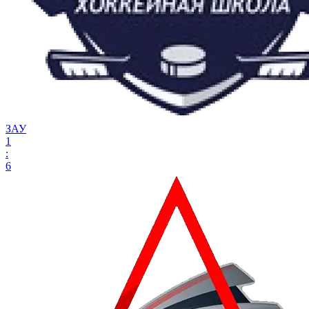
ЗАУ
1
:
6