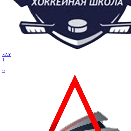
ЗАУ
1
:
6