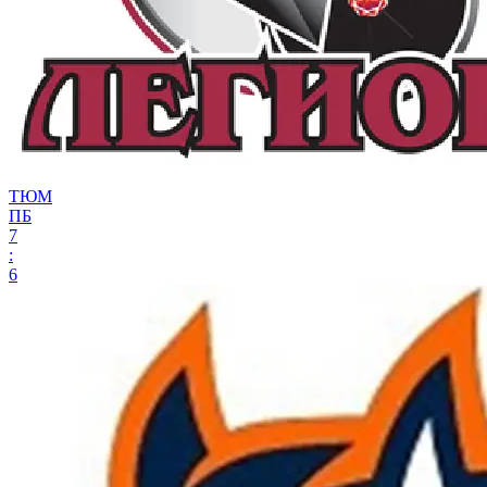
ТЮМ
ПБ
7
:
6