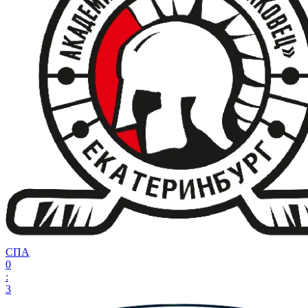
СПА
0
:
3