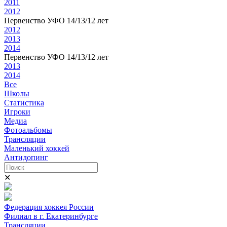
2011
2012
Первенство УФО 14/13/12 лет
2012
2013
2014
Первенство УФО 14/13/12 лет
2013
2014
Все
Школы
Статистика
Игроки
Медиа
Фотоальбомы
Трансляции
Маленький хоккей
Антидопинг
✕
Федерация хоккея России
Филиал в г. Екатеринбурге
Трансляции