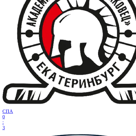
СПА
0
:
3