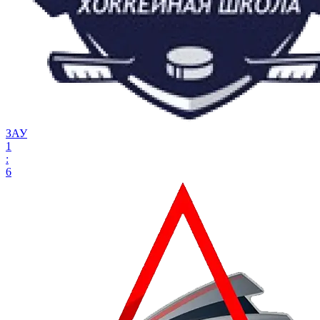
ЗАУ
1
:
6