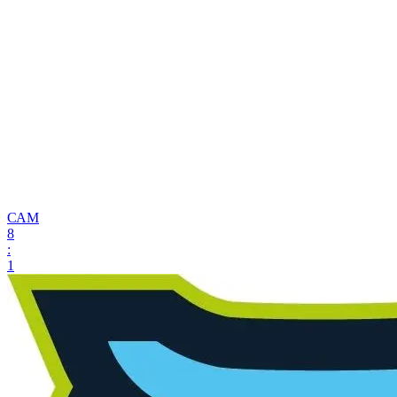
САМ
8
:
1