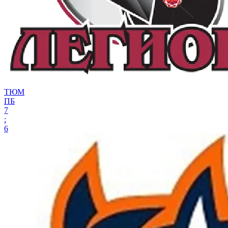
ТЮМ
ПБ
7
:
6