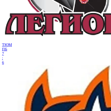
ТЮМ
ПБ
7
:
6