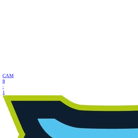
САМ
8
:
1