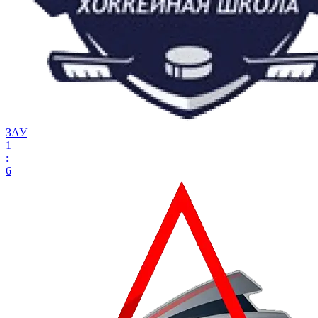
ЗАУ
1
:
6