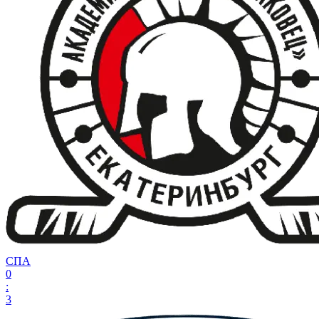
СПА
0
:
3