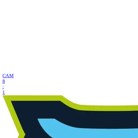
САМ
8
:
1