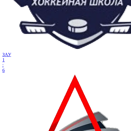
ЗАУ
1
:
6