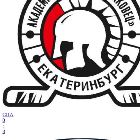
СПА
0
:
3