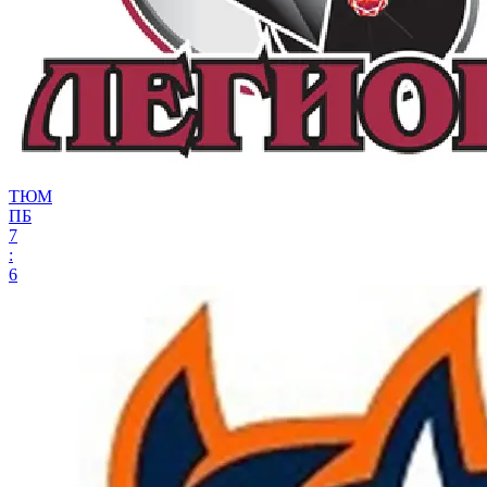
ТЮМ
ПБ
7
:
6