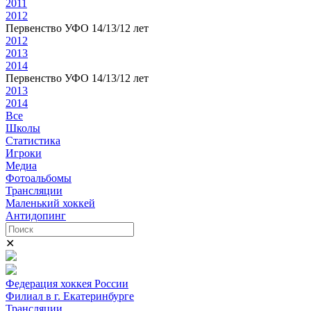
2011
2012
Первенство УФО 14/13/12 лет
2012
2013
2014
Первенство УФО 14/13/12 лет
2013
2014
Все
Школы
Статистика
Игроки
Медиа
Фотоальбомы
Трансляции
Маленький хоккей
Антидопинг
✕
Федерация хоккея России
Филиал в г. Екатеринбурге
Трансляции